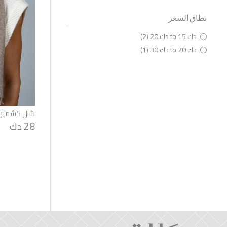
نطاق السعر
دك 15 to دك 20 (2)
دك 20 to دك 30 (1)
شال كشمير -
28 دك