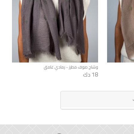
وشاح صوف مطرز - رمادي غامق
18 دك
لنسائية موثوقة بجودتها. أضيفي الدفء