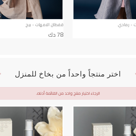
 - رمادي
قفطان الامهات - بيج
78 دك
اختر منتجاً واحداً من بخاخ للمنزل
الرجاء اختيار منتج واحد من القائمة أدناه.