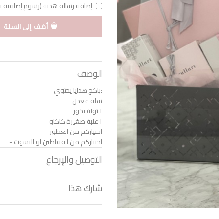
إضافة رسالة هدية (رسوم إضافية بقيمة 1 د
أضف إلى السلة
الوصف
:باكج هدايا يحتوي
سلة معدن
١ تولة بخور
١ علبة صغيرة كاكاو
اختياركم من العطور -
اختياركم من القفاطين او البشوت -
التوصيل والإرجاع
شارك هذا