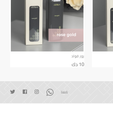
روز قولد
10 دك
تابعنا