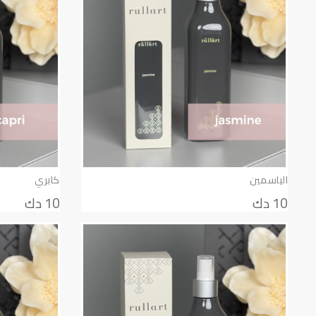
الياسمين
كابري
10 دك
10 دك