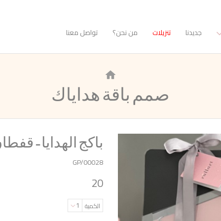
جديدنا
تنزيلات
من نحن؟
تواصل معنا
صمم باقة هداياك
باكج الهدايا - قفط
GP/00028
20
1
الكمية