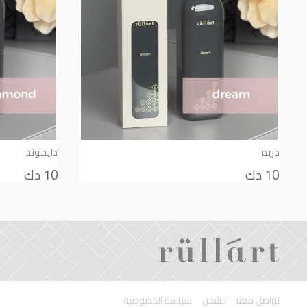
دريم
دايموند
10 دك
10 دك
تواصل معنا
الشحن
سياسة الخصوصية