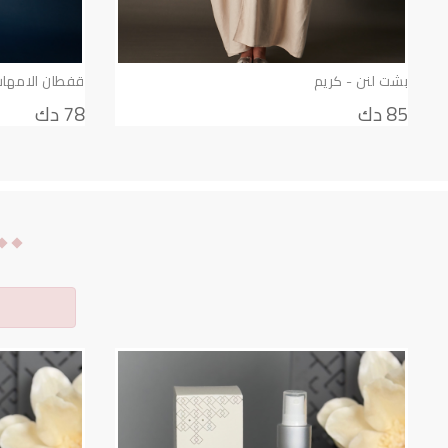
بشت لنن - كريم
قفطان الامهات
85 دك
78 دك