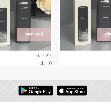
عطر الشرق
10 دك