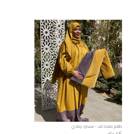
طقم صلاة لف - مسترد رمادي
46 دك