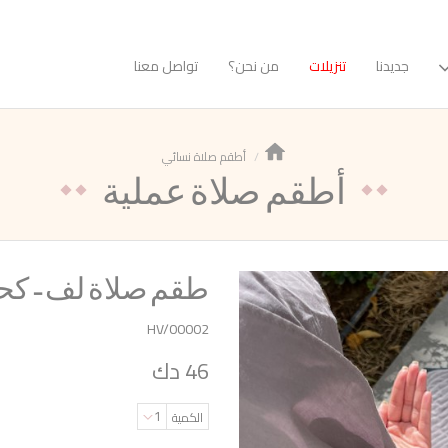
جديدنا
تنزيلات
من نحن؟
تواصل معنا
أطقم صلاة نسائي
أطقم صلاة عملية
طقم صلاة لف - كح
HV/00002
46 دك
1
الكمية