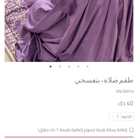
طقم صلاة - بنفسجي
VN/00014
40 دك
1
الكمية
إضافة رسالة هدية (رسوم إضافية بقيمة 1 دك تطبق)