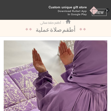
تبديل
Custom unique gift store
×
Download Rullart App
التنقل
VIEW
In Google Play
أطقم صلاة نسائي
أطقم صلاة عملية