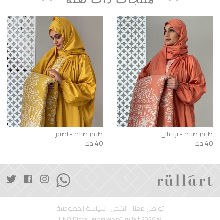
طقم صلاة - برتقالي
طقم صلاة - اصفر
40 دك
40 دك
تواصل معنا
الشحن
سياسة الخصوصية
© 2026 rullart. تصميم وتطوير
UNO Digital