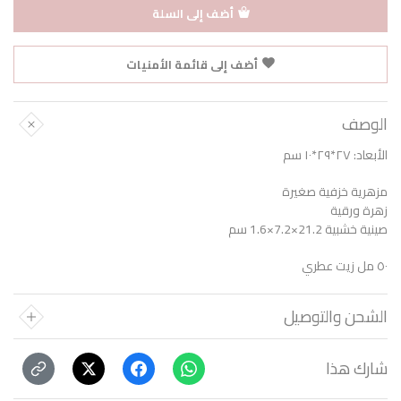
أضف إلى السلة
أضف إلى قائمة الأمنيات
الوصف
الأبعاد: ٢٧*٢٩*١٠ سم
مزهرية خزفية صغيرة
زهرة ورقية
صينية خشبية 21.2×7.2×1.6 سم
٥٠ مل زيت عطري
الشحن والتوصيل
شارك هذا