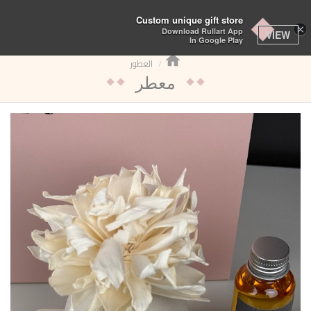
تبديل
Custom unique gift store
×
Download Rullart App
التنقل
VIEW
In Google Play
العطور
معطر