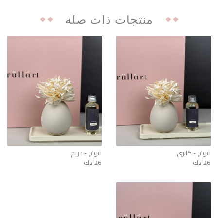
منتجات ذات صلة
فواح - كابري
فواح - دريم
26 دك
26 دك