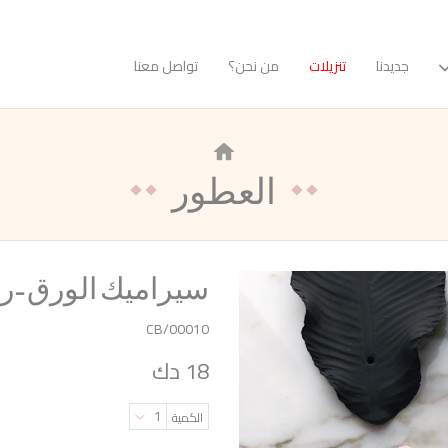
جديدنا
تنزيلات
من نحن؟
تواصل معنا
العطور
سيراميك الورق -ر
CB/00010
18 دك
1
الكمية