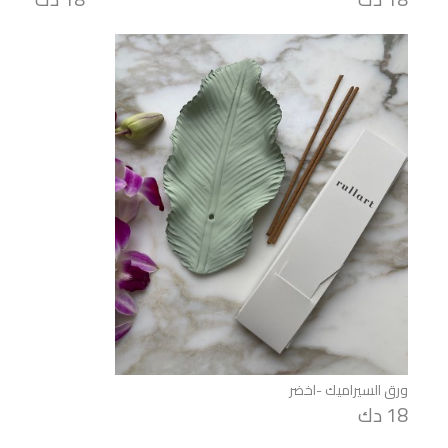
ورق السيراميك -اخضر
18 دك