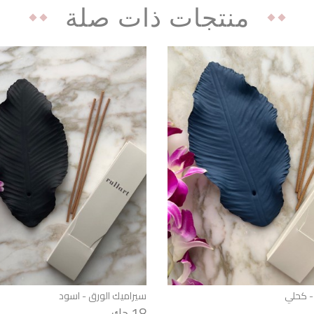
منتجات ذات صلة
- كحلي
سيراميك الورق - اسود
18 دك