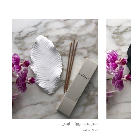
سيراميك الورق - ابيض
18 دك