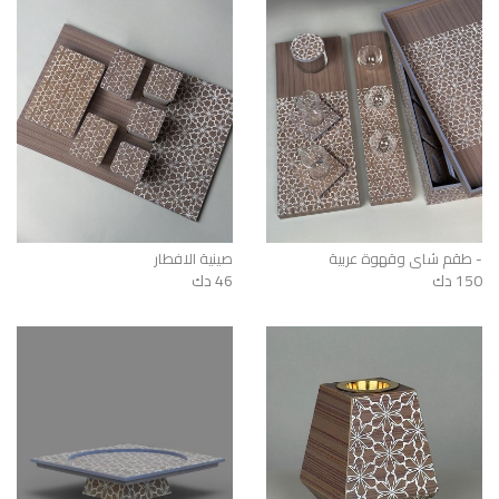
طقم شاي وقهوة عربية -
صينية الافطار
150 دك
46 دك