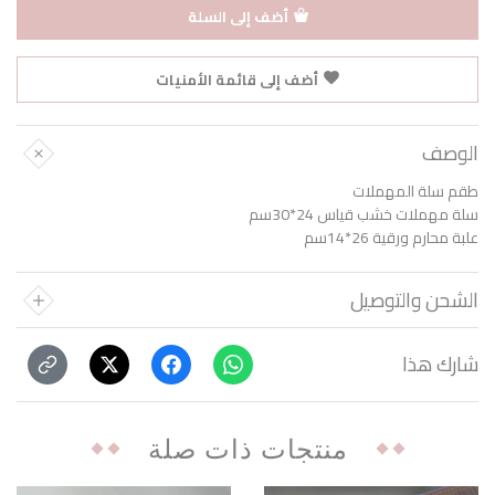
أضف إلى السلة
أضف إلى قائمة الأمنيات
الوصف
طقم سلة المهملات
سلة مهملات خشب قياس 24*30سم
علبة محارم ورقية 26*14سم
الشحن والتوصيل
شارك هذا
منتجات ذات صلة