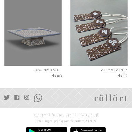
علاقات المطارات
ستاند للكيك -كبير
12 دك
48 دك
تواصل معنا
الشحن
سياسة الخصوصية
© 2026 rullart. تصميم وتطوير
UNO Digital