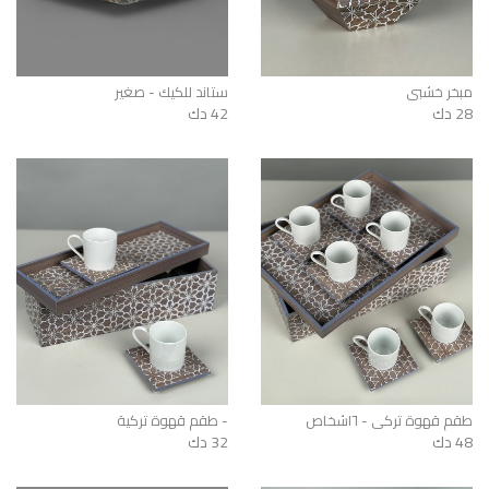
مبخر خشبي
ستاند للكيك - صغير
28 دك
42 دك
طقم قهوة تركي - ٦اشخاص
طقم قهوة تركية -
48 دك
32 دك