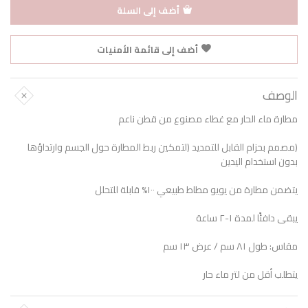
أضف إلى السلة
أضف إلى قائمة الأمنيات
الوصف
مطارة ماء الحار مع غطاء مصنوع من قطن ناعم
(مصمم بحزام القابل للتمديد (لتمكين ربط المطارة حول الجسم وارتداؤها
بدون استخدام اليدين
يتضمن مطارة من يويو مطاط طبيعي ١٠٠% قابلة للتحلل
يبقى دافئًا لمدة ١-٢ ساعة
مقاس: طول ٨١ سم / عرض ١٣ سم
يتطلب أقل من لتر ماء حار