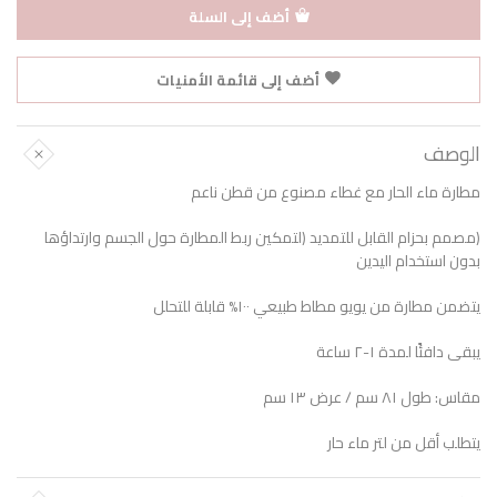
أضف إلى السلة
أضف إلى قائمة الأمنيات
الوصف
مطارة ماء الحار مع غطاء مصنوع من قطن ناعم
(مصمم بحزام القابل للتمديد (لتمكين ربط المطارة حول الجسم وارتداؤها
بدون استخدام اليدين
يتضمن مطارة من يويو مطاط طبيعي ١٠٠% قابلة للتحلل
يبقى دافئًا لمدة ١-٢ ساعة
مقاس: طول ٨١ سم / عرض ١٣ سم
يتطلب أقل من لتر ماء حار