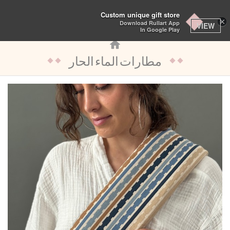
تبديل
Custom unique gift store
×
Download Rullart App
التنقل
VIEW
In Google Play
مطارات الماء الحار