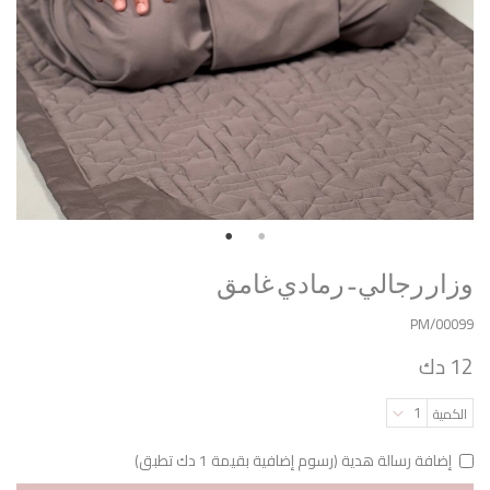
وزار رجالي - رمادي غامق
PM/00099
12 دك
1
الكمية
إضافة رسالة هدية (رسوم إضافية بقيمة 1 دك تطبق)