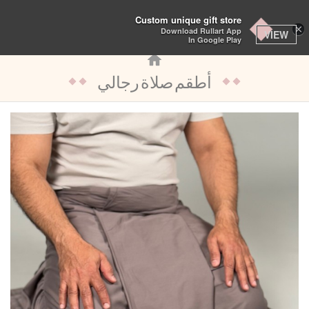
تبديل
Custom unique gift store
×
Download Rullart App
التنقل
VIEW
In Google Play
أطقم صلاة رجالي