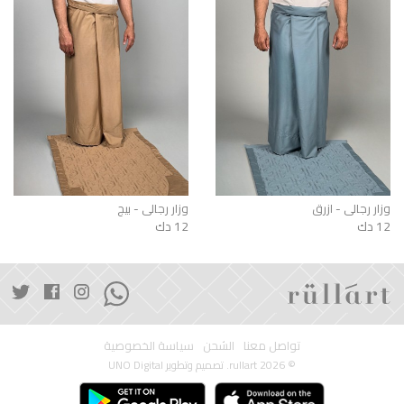
وزار رجالي - ازرق
وزار رجالي - بيج
12 دك
12 دك
تواصل معنا
الشحن
سياسة الخصوصية
© 2026 rullart. تصميم وتطوير
UNO Digital