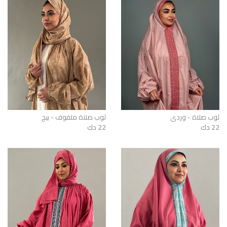
ثوب صلاة - وردي
ثوب صلاة ملفوف - بيج
22 دك
22 دك