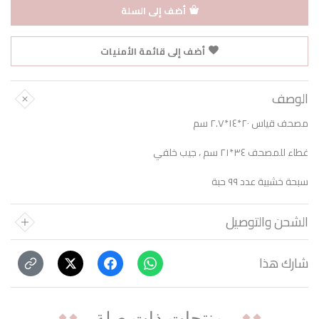
أضف إلى السلة
أضف إلى قائمة الأمنيات
الوصف
مصحف قياس ٢٠*١٤*٢.٧ سم
غطاء للمصحف ٣٤*٢١ سم ، جيب خلفي
سبحة خشبية عدد ٩٩ حبة
الشحن والتوصيل
شارك هذا
منتجات ذات صلة