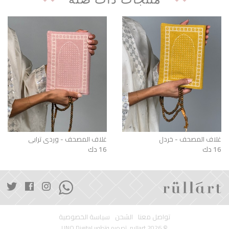
غلاف المصحف - خردل
غلاف المصحف - وردي ترابي
16 دك
16 دك
تواصل معنا
الشحن
سياسة الخصوصية
© 2026 rullart. تصميم وتطوير
UNO Digital