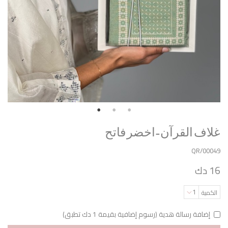
غلاف القرآن -اخضر فاتح
QR/00049
16 دك
1
الكمية
إضافة رسالة هدية (رسوم إضافية بقيمة 1 دك تطبق)