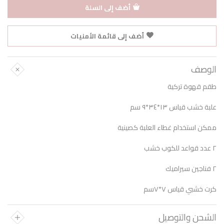
أضف إلى السلة
أضف إلى قائمة الأمنيات
الوصف
طقم قهوة تركية
علبة خشب قياس ١٣*٣٤*٩ سم
ممكن استخدام غطاء العلبة كصينية
٢ عدد قواعد للكوب خشب
٢ فناجين سيراميك
كرت خشبي قياس ٧*٧سم
الشحن والتوصيل