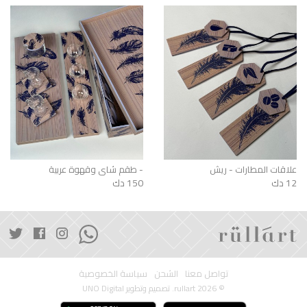
علاقات المطارات - ريش
طقم شاي وقهوة عربية -
12 دك
150 دك
تواصل معنا
الشحن
سياسة الخصوصية
© 2026 rullart. تصميم وتطوير
UNO Digital