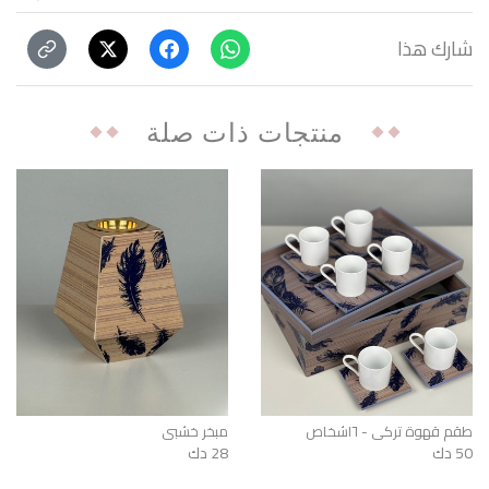
شارك هذا
منتجات ذات صلة
طقم قهوة تركي - ٦اشخاص
مبخر خشبي
50 دك
28 دك