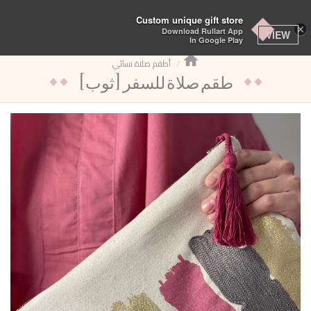
تبديل
Custom unique gift store
×
Download Rullart App
التنقل
VIEW
In Google Play
أطقم صلاة نسائي
(طقم صلاة للسفر (ثوب