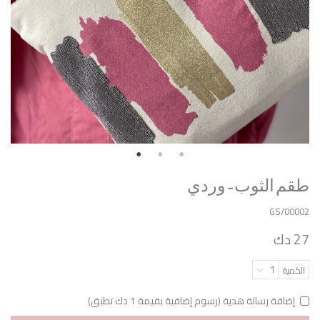
طقم الثوب - وردي
GS/00002
27 دك
1
الكمية
إضافة رسالة هدية (رسوم إضافية بقيمة 1 دك تطبق)