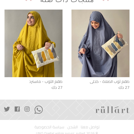
طقم ثوب الصلاة - كحلي
طقم الثوب - ماسترد
27 دك
27 دك
تواصل معنا
الشحن
سياسة الخصوصية
© 2026 rullart. تصميم وتطوير
UNO Digital