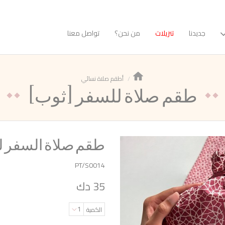
جديدنا
تنزيلات
من نحن؟
تواصل معنا
أطقم صلاة نسائي
(طقم صلاة للسفر (ثوب
طقم صلاة السفر ل
PT/S0014
35 دك
1
الكمية