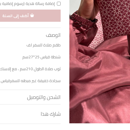
إضافة رسالة هدية (رسوم إضافية بقيمة 1 د
أضف إلى السلة
الوصف
طقم صلاة للسفر لف
شنطة قياس 25*27سم
ثوب صلاة الطول 210سم ، مع إلاستك قابل للفك والتركيب
سجادة خفيفة غير مبطنه للسفرقياس 65*105 سم
الشحن والتوصيل
شارك هذا