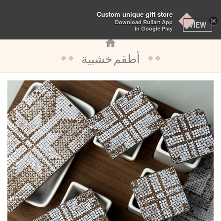
تبديل
Custom unique gift store
×
Download Rullart App
التنقل
VIEW
In Google Play
أطقم خشبية