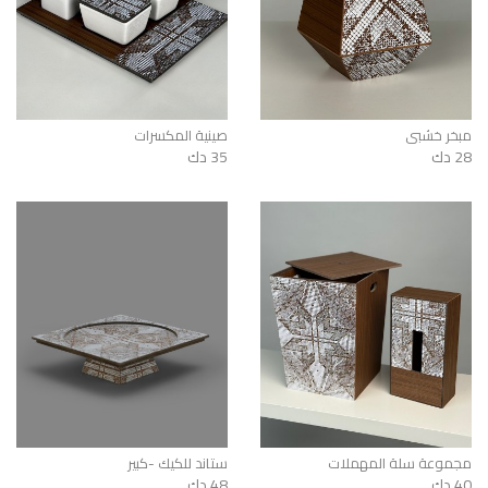
مبخر خشبي
صينية المكسرات
28 دك
35 دك
مجموعة سلة المهملات
ستاند للكيك -كبير
40 دك
48 دك