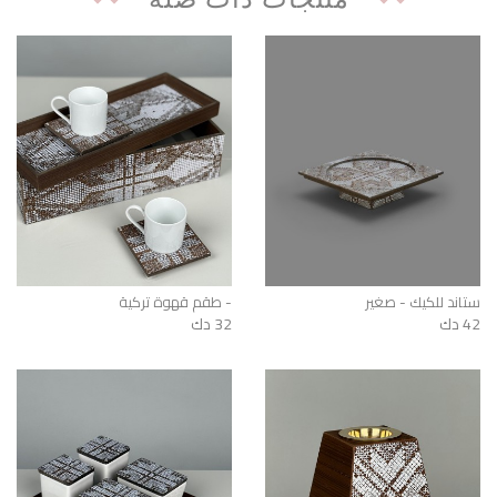
ستاند للكيك - صغير
طقم قهوة تركية -
42 دك
32 دك