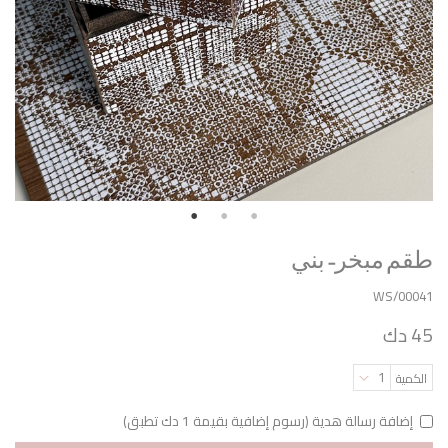
طقم مبخر- بني
WS/00041
45 دك
1
الكمية
إضافة رسالة هدية (رسوم إضافية بقيمة 1 دك تطبق)