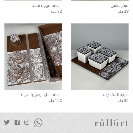
مبخر خشبي
طقم قهوة تركية -
28 دك
32 دك
صينية المكسرات
طقم شاي وقهوة عربية -
35 دك
150 دك