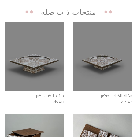
منتجات ذات صلة
ستاند للكيك - صغير
ستاند للكيك -كبير
42 دك
48 دك