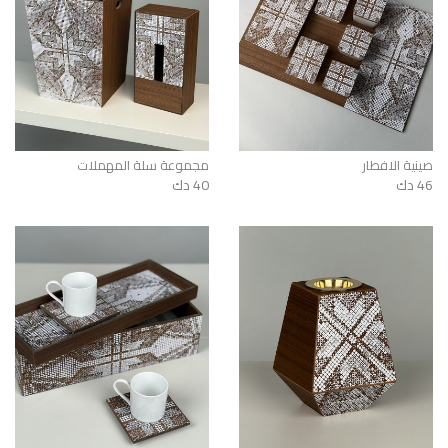
صينية الافطار
مجموعة سلة المهملات
46 دك
40 دك